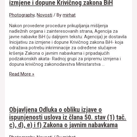
izmjene i dopune Krivičnog zakona BiH
Photography
,
Novosti
/ By
mirhat
Nakon provedene procedure prikupljanja mišljenja
nadležnih organa i zainteresovanih strana, Agencija za
javne nabavke BiH (u daljnjem tekstu: Agencija) je dostavila
Inicijativu za izmjene i dopune Krivičnog zakona BiH- koja
odražava potrebu inkriminacije za određene slučajeve
kršenja Zakona o javnim nabavkama i pripadajućih
podzakonskih akata- Radnoj grupi za pripremu izmjena i
dopuna krivičnog zakonodavstva Ministarstva …
Informacija
Read More »
o
dostavljanju
Inicijative
za
izmjene
i
Objavljena Odluka o obliku izjave o
dopune
ispunjenosti uslova iz člana 50. stav (1) tač.
Krivičnog
zakona
c), d), e) i f) Zakona o javnim nabavkama
BiH