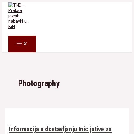
Skip
to
content
Search
MAIN
MENU
Photography
Informacija o dostavljanju Inicijative za