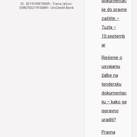
dokumentac
ID: 4219109370009 ; Trans.račun:
e)
3385702219105841- UniCredit Bank
ije do pravne
i
f)
zaštite –
Zakona
o
Tuzla –
javnim
10.septemb
nabavkama
ar
Rješenje o
usvajanju
žalbe na
tendersku
dokumentac
iju – kako ga
ispravno
uraditi?
Pravna