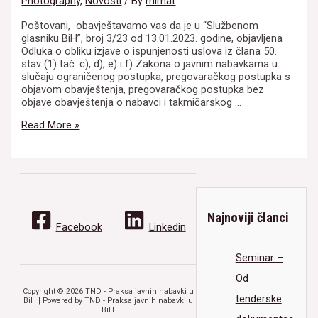
Photography
,
Novosti
/ By
mirhat
Poštovani, obavještavamo vas da je u “Službenom
glasniku BiH”, broj 3/23 od 13.01.2023. godine, objavljena
Odluka o obliku izjave o ispunjenosti uslova iz člana 50.
stav (1) tač. c), d), e) i f) Zakona o javnim nabavkama u
slučaju ograničenog postupka, pregovaračkog postupka s
objavom obavještenja, pregovaračkog postupka bez
objave obavještenja o nabavci i takmičarskog …
Objavljena
Read More »
Odluka
o
obliku
izjave
o
ispunjenosti
uslova
Najnoviji članci
iz
Facebook
Linkedin
člana
50.
Seminar –
stav
(1)
Od
tač.
Copyright © 2026 TND - Praksa javnih nabavki u
tenderske
BiH | Powered by TND - Praksa javnih nabavki u
c),
BiH
d),