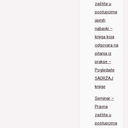
zaštita u
postupcima
javnih
nabavki –
knjiga koja
odgovara na
pitanja iz
prakse –
Pogledajte
SADRŽAJ
knjige
Seminar –
Pravna
zaštita u
postupcima