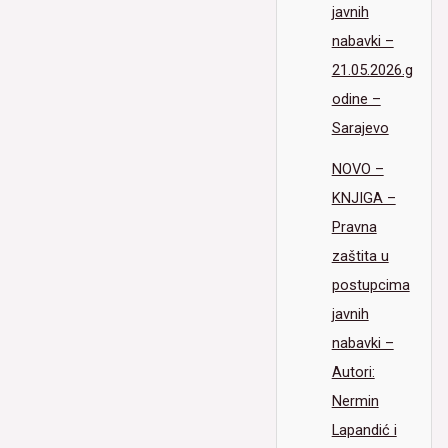
javnih
nabavki –
21.05.2026.g
odine –
Sarajevo
NOVO –
KNJIGA –
Pravna
zaštita u
postupcima
javnih
nabavki –
Autori:
Nermin
Lapandić i