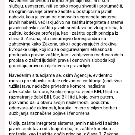
Navedene aktivnosti i koraci Agencije nisu, ni u kom
slučaju, usmjereni, niti se tako mogu shvatiti i protumačiti,
na ograničavanje pravne zaštite u postupcima javnih
nabavki, koja je jedan od osnovnih segmenata sistema
javnih nabavki, već isključivo na zaštitu integriteta sistema
javnih nabavki i zaštitu javnih sredstava od zloupotreba, te
zaštitu kodeksa profesija, kao i zaštitu općih principa iz
člana 3. Zakona, što nesumnjivo korespondira sa
zahtjevima kako Zakona, tako i odgovarajućih direktiva
Evropske unije, koji idu za osiguravanjem efikasnosti
postupaka pravne zaštite, kao i zahtjevima međunarodnih
propisa o zaštiti ljudskih prava i osnovnih sloboda koji
garantuju pravo na djelotvoran pravni lijek.
Navedenim situacijama se, osim Agencije, evidentno
moraju pozabaviti i ostale relevantne institucije (nadležna
tužilaštava, nadležne privredne komore, nadležne
advokatske komore, Konkurencijsko vijeće BIH, Ured za
razmatranje žalbi BIH, Sud BIH itd.), koje, ovim putem,
pozivamo da, u okviru svojih nadležnosti, poduzmu
odgovarajuće aktivnosti, korake i mjere s ciljem borbe i
suzbijanja naznačene pojave i fenomena.
U cilju zaštite integriteta sistema javnih nabavki i zaštite
javnih sredstava od zloupotreba, te zaštite kodeksa
profesija, kao i zaštite općih principa iz člana 3. Zakona,