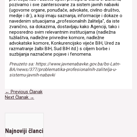
pozivamo i sve zaintersovane za sistem javnih nabavki
(ugovorne organe, ponuđače, advokate, civilno društvo,
medije i dr.), a koji imaju saznanja, informacije i dokaze o
navedenim situacijama „profesionalnih žalitelja“, da iste
zvanično, sa dokazima, dostavljaju kako Agenciji, tako i
neposredno svim relevantnim institucijama (nadležna
tužilaštva, nadležne privredne komore, nadležne
advokatske komore, Konkurencijsko vijeće BIH, Ured za
razmatranje žalbi BIH, Sud BIH itd.) s ciljem borbe i
suzbijanja naznačene pojave i fenomena.
Preuzeto sa: https://www.javnenabavke.gov.ba/bs-Latn-
BA/news/377/problematika-profesionalnih-zalitelja-u-
sistemu-javnih-nabavki
Navigacija
←
Previous Članak
članaka
Next Članak
→
Najnoviji članci