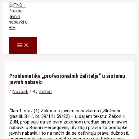
Skip
to
content
Search
MAIN
MENU
Problematika „profesionalnih žalitelja“ u sistemu
javnih nabavki
/
Novosti
/ By
mirhat
Član 1. stav (1) Zakona o javnim nabavkama („Službeni
glasnik BIH“, br. 39/14 i 59/22) – u daljem tekstu: Zakon ili
ZJN, propisuje da se ovim zakonom uređuje sistem javnih
nabavki u Bosni i Hercegovini, utvrđuju pravila za postupke
javnih nabavki, i to na način da se definiraju prava, dužnosti,
odgovornosti i pravna zaštita učesnika u postupku javne