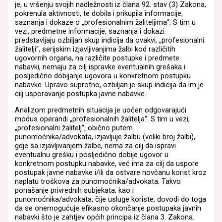
je, u vršenju svojih nadležnosti iz člana 92. stav (3) Zakona,
pokrenula aktivnosti, te dobila i prikupila informacije,
saznanja i dokaze o „profesionalnim žaliteljima“. S tim u
vezi, predmetne informacije, saznanja i dokazi
predstavljaju ozbiljan skup indicija da ovakvi, „profesionalni
žalitelji“, serijskim izjavljivanjima žalbi kod različitih
ugovornih organa, na različite postupke i predmete
nabavki, nemaju za cilj ispravke eventualnih grešaka i
posljedično dobijanje ugovora u konkretnom postupku
nabavke. Upravo suprotno, ozbiljan je skup indicija da im je
cilj usporavanje postupka javne nabavke.
Analizom predmetnih situacija je uočen odgovarajući
modus operandi „profesionalnih žalitelja“. S tim u vezi,
„profesionalni žalitelj“, obično putem
punomoćnika/advokata, izjavljuje žalbu (veliki broj žalbi),
gdje sa izjavljivanjem žalbe, nema za cilj da ispravi
eventualnu grešku i posljedično dobije ugovor u
konkretnom postupku nabavke, već ima za cilj da uspore
postupak javne nabavke i/ili da ostvare novčanu korist kroz
naplatu troškova za punomoćnika/advokata. Takvo
ponašanje privrednih subjekata, kao i
punomoćnika/advokata, čije usluge koriste, dovodi do toga
da se onemogućuje efikasno okončanje postupaka javnih
nabavki što je zahtjev općih principa iz člana 3. Zakona.