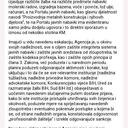
izjavljuje različite žalbe na različite predmete nabavki:
molerski radovi, izgradnja bazena, voće i povrće, lož ulje,
računari, a na Portalu javnih nabavki, kao glavnu djelatnost
navodi “Proizvodnja metalnih konstrukcija i njihovih
dijelova”, te na Portalu javnih nabavki ima evidentiranu
samo jednu dodjelu ugovora i to direktni sporazum u
iznosu od nekoliko stotina KM.
Imajući u vidu navedenu eskalaciju, Agencija je, u okviru
svojih nadležnosti, sve s ciljem zaštite integriteta sistema
javnih nabavki i zaštite javnih sredstava od zloupotreba, te
zaštite kodeksa profesija, kao i zaštite općih principa iz
člana 3. Zakona, već poduzela i u narednom periodu
planira poduzeti odgovarajuće aktivnosti i korake, koji
uključuju i to da će se sve relevantne institucije (nadležna
tužilaštva, nadležne privredne komore, nadležne
advokatske komore, Konkurencijsko vijeće BIH, Ured za
razmatranje žalbi BIH, Sud BIH itd.) obavještavati o
uočenim navedenim slučajevima putem dostave prijava,
kako bi iste institucije pristupile utvrđivanju svih činjenica i
okolnosti, poduzele mjere na spriječavanju navedenih
zloupotreba i eventualno pokrenule postupke u kojima bi
se, od strane nadležnih organa, konstatovala odgovornost
„profesionalnih žalitelja“ i izrekle odgovarajuće sankcije.