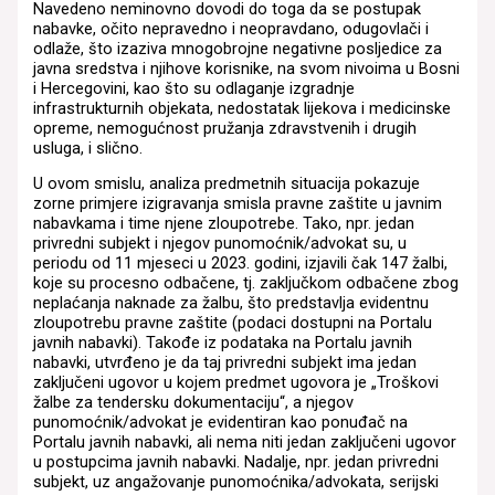
Navedeno neminovno dovodi do toga da se postupak
nabavke, očito nepravedno i neopravdano, odugovlači i
odlaže, što izaziva mnogobrojne negativne posljedice za
javna sredstva i njihove korisnike, na svom nivoima u Bosni
i Hercegovini, kao što su odlaganje izgradnje
infrastrukturnih objekata, nedostatak lijekova i medicinske
opreme, nemogućnost pružanja zdravstvenih i drugih
usluga, i slično.
U ovom smislu, analiza predmetnih situacija pokazuje
zorne primjere izigravanja smisla pravne zaštite u javnim
nabavkama i time njene zloupotrebe. Tako, npr. jedan
privredni subjekt i njegov punomoćnik/advokat su, u
periodu od 11 mjeseci u 2023. godini, izjavili čak 147 žalbi,
koje su procesno odbačene, tj. zaključkom odbačene zbog
neplaćanja naknade za žalbu, što predstavlja evidentnu
zloupotrebu pravne zaštite (podaci dostupni na Portalu
javnih nabavki). Takođe iz podataka na Portalu javnih
nabavki, utvrđeno je da taj privredni subjekt ima jedan
zaključeni ugovor u kojem predmet ugovora je „Troškovi
žalbe za tendersku dokumentaciju“, a njegov
punomoćnik/advokat je evidentiran kao ponuđač na
Portalu javnih nabavki, ali nema niti jedan zaključeni ugovor
u postupcima javnih nabavki. Nadalje, npr. jedan privredni
subjekt, uz angažovanje punomoćnika/advokata, serijski