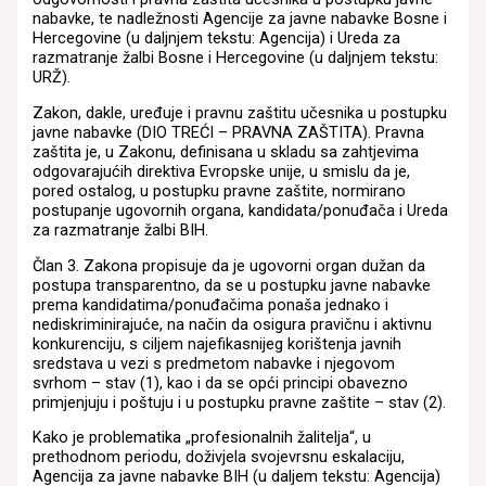
nabavke, te nadležnosti Agencije za javne nabavke Bosne i
Hercegovine (u daljnjem tekstu: Agencija) i Ureda za
razmatranje žalbi Bosne i Hercegovine (u daljnjem tekstu:
URŽ).
Zakon, dakle, uređuje i pravnu zaštitu učesnika u postupku
javne nabavke (DIO TREĆI – PRAVNA ZAŠTITA). Pravna
zaštita je, u Zakonu, definisana u skladu sa zahtjevima
odgovarajućih direktiva Evropske unije, u smislu da je,
pored ostalog, u postupku pravne zaštite, normirano
postupanje ugovornih organa, kandidata/ponuđača i Ureda
za razmatranje žalbi BIH.
Član 3. Zakona propisuje da je ugovorni organ dužan da
postupa transparentno, da se u postupku javne nabavke
prema kandidatima/ponuđačima ponaša jednako i
nediskriminirajuće, na način da osigura pravičnu i aktivnu
konkurenciju, s ciljem najefikasnijeg korištenja javnih
sredstava u vezi s predmetom nabavke i njegovom
svrhom – stav (1), kao i da se opći principi obavezno
primjenjuju i poštuju i u postupku pravne zaštite – stav (2).
Kako je problematika „profesionalnih žalitelja“, u
prethodnom periodu, doživjela svojevrsnu eskalaciju,
Agencija za javne nabavke BIH (u daljem tekstu: Agencija)