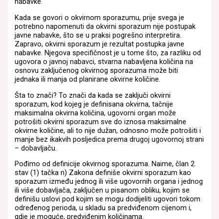
nabavke.
Kada se govori o okvirnom sporazumu, prije svega je
potrebno napomenuti da okvirni sporazum nije postupak
javne nabavke, što se u praksi pogrešno interpretira.
Zapravo, okvirni sporazum je rezultat postupka javne
nabavke. Njegova specifičnost je u tome što, za razliku od
ugovora o javnoj nabavci, stvarna nabavljena količina na
osnovu zaključenog okvirnog sporazuma može biti
jednaka ili manja od planirane okvirne količine.
Šta to znači? To znači da kada se zaključi okvirni
sporazum, kod kojeg je definisana okvirna, tačnije
maksimalna okvirna količina, ugovorni organ može
potrošiti okvirni sporazum sve do iznosa maksimalne
okvirne količine, ali to nije dužan, odnosno može potrošiti i
manje bez ikakvih posljedica prema drugoj ugovornoj strani
– dobavljaču.
Pođimo od definicije okvirnog sporazuma. Naime, član 2.
stav (1) tačka n) Zakona definiše okvirni sporazum kao
sporazum između jednog ili više ugovornih organa i jednog
ili više dobavljača, zaključen u pisanom obliku, kojim se
definišu uslovi pod kojim se mogu dodijeliti ugovori tokom
određenog perioda, u skladu sa predviđenom cijenom i,
gdje je moguće, predviđenim količinama.