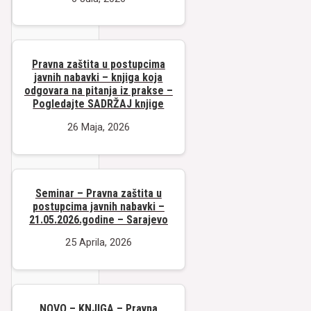
Pravna zaštita u postupcima
javnih nabavki – knjiga koja
odgovara na pitanja iz prakse –
Pogledajte SADRŽAJ knjige
26 Maja, 2026
Seminar – Pravna zaštita u
postupcima javnih nabavki –
21.05.2026.godine – Sarajevo
25 Aprila, 2026
NOVO – KNJIGA – Pravna