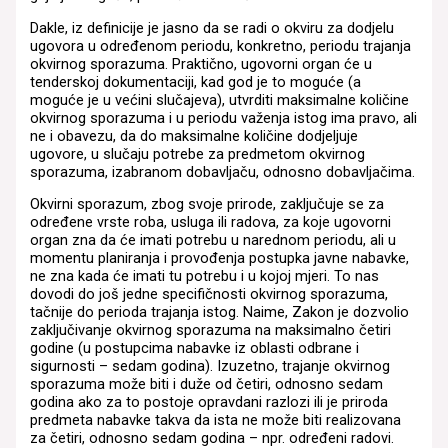
Dakle, iz definicije je jasno da se radi o okviru za dodjelu
ugovora u određenom periodu, konkretno, periodu trajanja
okvirnog sporazuma. Praktično, ugovorni organ će u
tenderskoj dokumentaciji, kad god je to moguće (a
moguće je u većini slučajeva), utvrditi maksimalne količine
okvirnog sporazuma i u periodu važenja istog ima pravo, ali
ne i obavezu, da do maksimalne količine dodjeljuje
ugovore, u slučaju potrebe za predmetom okvirnog
sporazuma, izabranom dobavljaču, odnosno dobavljačima.
Okvirni sporazum, zbog svoje prirode, zaključuje se za
određene vrste roba, usluga ili radova, za koje ugovorni
organ zna da će imati potrebu u narednom periodu, ali u
momentu planiranja i provođenja postupka javne nabavke,
ne zna kada će imati tu potrebu i u kojoj mjeri. To nas
dovodi do još jedne specifičnosti okvirnog sporazuma,
tačnije do perioda trajanja istog. Naime, Zakon je dozvolio
zaključivanje okvirnog sporazuma na maksimalno četiri
godine (u postupcima nabavke iz oblasti odbrane i
sigurnosti – sedam godina). Izuzetno, trajanje okvirnog
sporazuma može biti i duže od četiri, odnosno sedam
godina ako za to postoje opravdani razlozi ili je priroda
predmeta nabavke takva da ista ne može biti realizovana
za četiri, odnosno sedam godina – npr. određeni radovi.