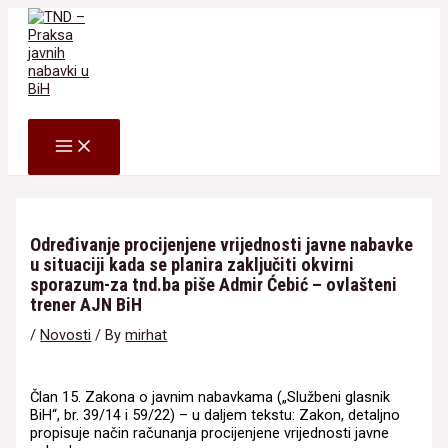
Skip
to
content
Search
MAIN
MENU
Određivanje procijenjene vrijednosti javne nabavke
u situaciji kada se planira zaključiti okvirni
sporazum-za tnd.ba piše Admir Ćebić – ovlašteni
trener AJN BiH
/
Novosti
/ By
mirhat
Član 15. Zakona o javnim nabavkama („Službeni glasnik
BiH“, br. 39/14 i 59/22) – u daljem tekstu: Zakon, detaljno
propisuje način računanja procijenjene vrijednosti javne