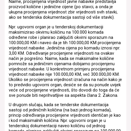
Naime, procijenjena vrijednost javne nabavke predstavlja
proizvod količine i jedinične cijene (po stavci, a onda je
ukupna procijenjena vrijednost zbir vrijednosti svih stavki,
ako se tenderska dokumentacija sastoji od više stavki).
Npr. ugovorni organ je u tenderskoj dokumentaciji
maksimizirao okvirnu količinu na 100.000 komada
određene robe i planirao zaključiti okvirni sporazum na
100.000,00 KM i naveo da je tih 100.000,00 KM procijenjena
vrijednost nabavke. Jedinična cijena po komadu iznosi npr.
3,00 KM. Određivanje procijenjene vrijednosti na ovakav
način je pogrešno. Naime, kada se maksimalne količine
pomnože sa jediničnim cijenama dobijamo procijenjenu
vrijednost nabavke. U konkretnom primjeru procijenjena
vrijednost nabavke nije 100.000,00 KM, već 300.000,00 KM.
Ukoliko se procijenjena vrijednost izračuna na način kako je
to predvidio ugovorni organ, desiće se da su ponude uvijek
veće od procijenjene vrijednosti, što dovodi do toga da će
sve ponude biti neprihvatljive sa aspekta člana 2. Zakona.
U drugom slučaju, kada se tenderske dokumentacija
sastoji od jediničnih količina (na bazi jednog komada),
princip određivanja procijenjene vrijednosti identičan je kao
i kod maksimalnih količina. Npr. ugovorni organ je u
tenderskoj dokumentaciji naveo količinu od jednog