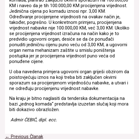
komada, planirao zaključiti okvirni sporazum na 100.000,00
KM i naveo da je tih 100.000,00 KM procijenjena vrijednost.
Jedinična cijena po komadu iznosi npr. 3,00 KM.
Određivanje procijenjene vrijednosti na ovakav način je,
također, pogrešno. U konkretnom primjeru, procijenjena
vrijednost nabavke nije 100.000,00 KM, već 3,00 KM. Ukoliko
se procijenjena vrijednost izračuna na način kako je to
predvidio ugovorni organ, desiće se da će ponuđači
ponuditi jediničnu cijenu puno veću od 3,00 KM, a ugovorni
organ nema mehanizam zaštite u smislu poništenja
postupka jer je procijenjena vrijednost puno veća od
ponuđene cijene.
U oba navedena primjera ugovorni organ griješi obzirom da
poistovjećuju iznos na koji treba biti zaključen okvirni
sporazum sa procijenjenom vrijednošću nabavke, a utvari i
ne određuju procijenjenu vrijednost nabavke.
Na kraju je bitno naglasiti da tenderska dokumentacija na
bazi „jednog komada“ predstavlja izuzetan slučaj koji mora
biti dokazivo obrazložen.
Admir ĆEBIĆ, dipl. ecc.
Navigacija
←
Previous Članak