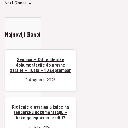
članaka
Next Članak
→
Najnoviji članci
Seminar – Od tenderske
dokumentacije do pravne
zaštite – Tuzla – 10.septembar
3 Augusta, 2026
Rješenje o usvajanju žalbe na
tendersku dokumentaciju –
kako ga ispravno uraditi?
6 Jula, 2026