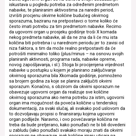
iskustava u pogledu potreba za određenim predmetom
nabavke, te planiranim aktivostima za naredni period,
izvršiti procjenu okvirne količine budućeg okvirnog
sporazuma, baziranu na pretpostavci o tome koliko će
često imati potrebu za tim predmetom nabavke. Recimo
da ugovorni organ u prosjeku godišnje troši X komada
nekog predmeta nabavke, ali da ne zna da li će mu ista
količina biti potrebna i u narednom periodu jer to zavisi od
niza faktora, s tim da može realno pretpostaviti da će
potrošiti minimalno toliko (plus/minus – na osnovu svojih
planiranih aktivnosti, programa rada, nabavke opreme,
novog zapošljavanja, i sl.). Stoga bi procijenjena vrijednost
nabavke u postupku u kojem je planirano zaključivanje
okvirnog sporazuma bila Xkomada godišnje, pomnoženo
sa brojem godina za koje se planira zaključiti okvirni
sporazum. Konačno, s obzirom da okvirni sporazum ne
obavezuje ugovorni organ da realizuje sve količine
okvirnog sporazuma ako nema potrebu za istim, ugovorni
organ ima mogućnost da poveća količine u tenderskoj
dokumentaciji, za svaki slučaj, ali svakako pod uslovom da
to dozvoljavaju propisi o finansiranju kojima ugovorni
organ podliježe. Naravno, i ovo povećavanje količina ne
treba da bude pretjerano, kako ponuđači ne bi bili dovedeni
u zabludu (iako ponuđači svakako moraju znati da okvirni
sporazum ne obavezuje, ipak količine imaju uticaja na