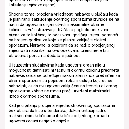
kalkulaciju njihove cijene).
Shodno tome, procjena vrijednosti nabavke u slučaju kada
je planirano zaključenje okvirnog sporazuma izvršiće se na
način da ugovorni organ utvrdi maksimalne okvirne
količine, izvrši istraživanje tržišta u pogledu očekivane
cijene za te količine, te očekivanu godišnju cijenu pomnoži
sa brojem godina za koje se planira zaključiti okvirni
sporazum. Naravno, s obzirom da se radi o procjenjenoj
vrijednosti nabavke, na ovu očekivanu cijenu neće biti
obračunat porez na dodatu vrijednost.
U izuzetnim slučajevima kada ugovorni organ nije u
mogućnosti definisati ni tačnu ni okvirnu količinu predmeta
nabavke, onda se određuje maksimalan iznos predviđen za
okvirni sporazum sa popisom roba ili usluga koje će se
nabavljati, ali da svi ugovori zaključeni na temelju okvirnog
sporazuma zbirno ne mogu preći utvrđeni maksimalni
iznos okvirnog sporazuma.
Kad je u pitanju procjena vrijednosti okvirnog sporazuma
bez obzira da li se u tenderskoj dokumentaciji radi o
maksimalnim količinama ili količini od jednog komada,
ugovorni organi nerijetko griješe.