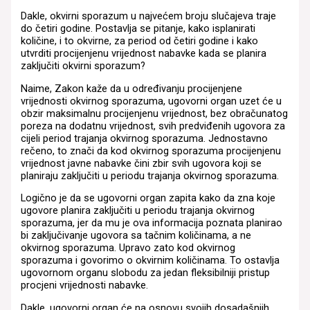
Dakle, okvirni sporazum u najvećem broju slučajeva traje
do četiri godine. Postavlja se pitanje, kako isplanirati
količine, i to okvirne, za period od četiri godine i kako
utvrditi procijenjenu vrijednost nabavke kada se planira
zaključiti okvirni sporazum?
Naime, Zakon kaže da u određivanju procijenjene
vrijednosti okvirnog sporazuma, ugovorni organ uzet će u
obzir maksimalnu procijenjenu vrijednost, bez obračunatog
poreza na dodatnu vrijednost, svih predviđenih ugovora za
cijeli period trajanja okvirnog sporazuma. Jednostavno
rečeno, to znači da kod okvirnog sporazuma procijenjenu
vrijednost javne nabavke čini zbir svih ugovora koji se
planiraju zaključiti u periodu trajanja okvirnog sporazuma.
Logično je da se ugovorni organ zapita kako da zna koje
ugovore planira zaključiti u periodu trajanja okvirnog
sporazuma, jer da mu je ova informacija poznata planirao
bi zaključivanje ugovora sa tačnim količinama, a ne
okvirnog sporazuma. Upravo zato kod okvirnog
sporazuma i govorimo o okvirnim količinama. To ostavlja
ugovornom organu slobodu za jedan fleksibilniji pristup
procjeni vrijednosti nabavke.
Dakle, ugovorni organ će na osnovu svojih dosadašnjih