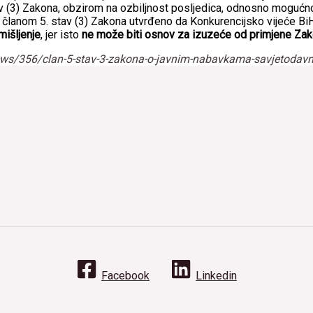
. stav (3) Zakona, obzirom na ozbiljnost posljedica, odnosno mogućn
e članom 5. stav (3) Zakona utvrđeno da Konkurencijsko vijeće Bi
mišljenje
, jer isto
ne može biti osnov za izuzeće od primjene Za
ews/356/clan-5-stav-3-zakona-o-javnim-nabavkama-savjetodavn
Facebook
Linkedin