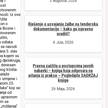
3 Augusta, 2026
ne i
nost
 otvorenim
nosti. Iz ove
žišta
kon o
Rješenje o usvajanju žalbe na tendersku
ća Bosne i
dokumentaciju – kako ga ispravno
 otvorenim
uraditi?
utim,
a odluka
6 Jula, 2026
j se navodi
ana 5. stav
ma kojem su
g djelokruga,
je donesen
Pravna zaštita u postupcima javnih
og tržišta
nabavki – knjiga koja odgovara na
nalaže
pitanja iz prakse – Pogledajte SADRŽAJ
e izmjene i
knjige
lanom 25.
luke“ koji se
26 Maja, 2026
anja od
 o upravnom
jim se
„mišljenja“