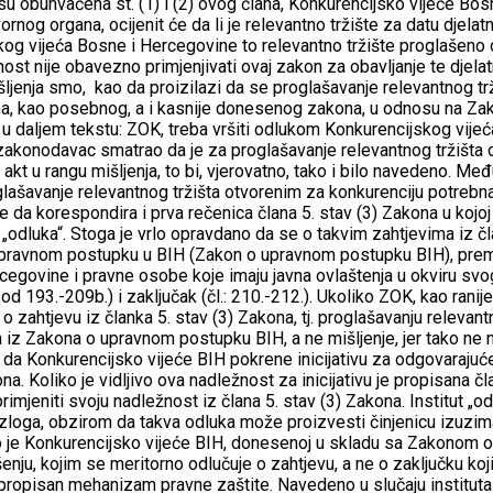
isu obuhvaćena st. (1) i (2) ovog člana, Konkurencijsko vijeće Bos
og organa, ocijenit će da li je relevantno tržište za datu djelat
og vijeća Bosne i Hercegovine to relevantno tržište proglašeno
ost nije obavezno primjenjivati ovaj zakon za obavljanje te djelat
šljenja smo, kao da proizilazi da se proglašavanje relevantnog tr
ona, kao posebnog, a i kasnije donesenog zakona, u odnosu na Za
– u daljem tekstu: ZOK, treba vršiti odlukom Konkurencijskog vije
e zakonodavac smatrao da je za proglašavanje relevantnog tržišta
akt u rangu mišljenja, to bi, vjerovatno, tako i bilo navedeno. Međ
glašavanje relevantnog tržišta otvorenim za konkurenciju potrebn
e da korespondira i prva rečenica člana 5. stav (3) Zakona u kojo
 „odluka“. Stoga je vrlo opravdano da se o takvim zahtjevima iz čl
upravnom postupku u BIH (Zakon o upravnom postupku BIH), pre
cegovine i pravne osobe koje imaju javna ovlaštenja u okviru svo
.: od 193.-209b.) i zaključak (čl.: 210.-212.). Ukoliko ZOK, kao rani
ahtjevu iz članka 5. stav (3) Zakona, tj. proglašavanju relevantn
a iz Zakona o upravnom postupku BIH, a ne mišljenje, jer tako ne 
 da Konkurencijsko vijeće BIH pokrene inicijativu za odgovarajuć
. Koliko je vidljivo ova nadležnost za inicijativu je propisana č
imjeniti svoju nadležnost iz člana 5. stav (3) Zakona. Institut „od
razloga, obzirom da takva odluka može proizvesti činjenicu izuzim
vo je Konkurencijsko vijeće BIH, donesenoj u skladu sa Zakonom
enju, kojim se meritorno odlučuje o zahtjevu, a ne o zaključku ko
propisan mehanizam pravne zaštite. Navedeno u slučaju instituta 