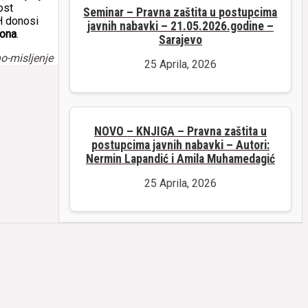
ost
Seminar – Pravna zaštita u postupcima
H donosi
javnih nabavki – 21.05.2026.godine –
kona
.
Sarajevo
o-misljenje
25 Aprila, 2026
NOVO – KNJIGA – Pravna zaštita u
postupcima javnih nabavki – Autori:
Nermin Lapandić i Amila Muhamedagić
25 Aprila, 2026