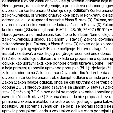
definiranih u ovom članu obavlja više privrednih društava koja n
Hercegovine, na zahtjev Agencije, a po zahtjevu odnosnog ugovorn
otvoreno za konkurenciju. U slučaju da je
odlukom
Konkurencijsk
za konkurenciju, privredno društvo koje obavlja konkretnu djelatn
odrednice, a i iz ukupnosti odredbe člana 5. stav (3) Zakona, mi
otvorenim za konkurenciju, u skladu sa članom 5. stav (3) Zak
konkurenciji („Službeni glasnik BiH“, br. 48/05, 76/07 i 80/09) 
Hercegovine, a ne mišljenjem, kao što je to slučaj. Naime, da j
za konkurenciju, u skladu sa članom 5. stav (3) Zakona, dovoljan 
zakonodavac je u Zakonu, u članu 5. stav (3) naveo da je za pro
Konkurencijskog vijeća BIH, a ne mišljenje. Na ovom tragu čini s
institut „zahtjeva“, u vezi kojeg se (druga rečenica) onda donosi
(3) Zakona odlučuje odlukom, u skladu sa propisima o općem 
odluke, kao upravni akti, koje donose organi uprave Bosne i Her
a koja primjenjuju pravila upravnog postupka (čl.1.): rješenje (čl
zakon u odnosu na Zakon, ne sadržava odredbu/odredbe da se o z
otvorenim za konkurenciju, treba donijeti odluka u smislu pravil
Zakon (Zakon nalaže odluku), onda se čini uputnim da je trebalo
dopune ZOK i njegovo usaglašavanje sa članom 5. stav (3) Zakona
stav (1) tačka h) ZOK, a sve da bi se moglo zakonito i pravilno pr
navodi u članu 5. stav (3) Zakona čini se da nije propisan bez 
primjene Zakona, a ukoliko se radi o odluci jednog organa kak
postupku BIH (prema svemu čini se da bi se moralo raditi o rješ
upravlja postupkom), onda u vezi takve odluke mora postojati i 