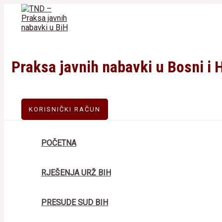
Skip
to
content
Praksa javnih nabavki u Bosni i 
KORISNIČKI RAČUN
POČETNA
RJEŠENJA URŽ BIH
PRESUDE SUD BIH