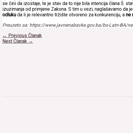
se čini da izostaje, te je stav da to nije bila intencija člana 5
izuzimanja od primjene Zakona. S tim u vezi, naglašavamo da j
odluku
da li je relevantno tržište otvoreno za konkurenciju, a
ne 
Preuzeto sa: https://www.javnenabavke.gov.ba/bs-Latn-BA/n
Navigacija
←
Previous Članak
članaka
Next Članak
→