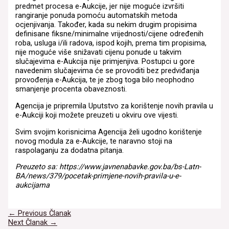
predmet procesa e-Aukcije, jer nije moguće izvršiti
rangiranje ponuda pomoću automatskih metoda
ocjenjivanja. Također, kada su nekim drugim propisima
definisane fiksne/minimalne vrijednosti/cijene određenih
roba, usluga i/ili radova, ispod kojih, prema tim propisima,
nije moguće više snižavati cijenu ponude u takvim
slučajevima e-Aukcija nije primjenjiva. Postupci u gore
navedenim slučajevima će se provoditi bez predviđanja
provođenja e-Aukcija, te je zbog toga bilo neophodno
smanjenje procenta obaveznosti.
Agencija je pripremila Uputstvo za korištenje novih pravila u
e-Aukciji koji možete preuzeti u okviru ove vijesti.
Svim svojim korisnicima Agencija želi ugodno korištenje
novog modula za e-Aukcije, te naravno stoji na
raspolaganju za dodatna pitanja.
Preuzeto sa: https://www.javnenabavke.gov.ba/bs-Latn-
BA/news/379/pocetak-primjene-novih-pravila-u-e-
aukcijama
Navigacija
←
Previous Članak
članaka
Next Članak
→