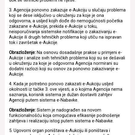
dok se tehnički problemi ne riješe.
3. Agencija ponovno zakazuje e-Aukciju u slučaju problema
koji se dese isključivo u okruženju za koje je ona
odgovorna, a usljed kojih dođe do nemogućnosti početka
zakazane e-Aukcije, prekida e-Aukcije u toku,
neisporučivanja sistemske notifikacije o zakazivanju e-
Aukcije ili drugih tehničkih problema koji utiču na ispravan
tok i završetak e-Aukcije.
Obrazloženje:
Na osnovu dosadašnje prakse u primjeni e-
Aukcije i analize svih tehničkih problema koji su se dešavali
u okruženju za koje je odgovorna Agencija normirani su
dodatni razlozi koji su osnov za ponovno zakazivanje e-
Aukcije.
4. Kada je potrebno ponovo zakazati e-Aukciju usljed
okolnosti iz tačke 3. ove vijesti, a o kojima Agencija nema
saznanja, korisnik sistema je dužan dostaviti zahtjev
Agenciji putem sistema e-Nabavke.
Obrazloženje:
Sistem je nadograđen sa novom
funkcionalnošću koja omogućava efikasnije podnošenje
zahtjeva i realizaciju istog putem sistema e-Nabavke.
5. Ugovorni organ poništava e-Aukciju ili poništava i