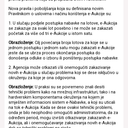
Nova pravila i poboljšanja koja su definisana novim
Pravilnikom o uslovima i načinu korištenja e-Aukcije su:
1. U slučaju podjele postupka nabavke na lotove, e-Aukcija
se zakazuje za svaki lot posebno i ne može se zakazati
početak za više od tri e-Aukcije u istom satu.
Obrazloženje:
Cilj povećanja broja lotova za koje se u
jednom postupku i jednom satu mogu zakazati e-Aukcije
jeste da se ubrza proces okončanja postupka do
donošenja odluke o izboru ili poništenju postupka nabavke.
2. Agencija može otkazati i/ili onemogućiti zakazivanje
novih e-Aukcija u slučaju problema koji se dese isključivo u
okruženju za koje je ona odgovorna.
Obrazloženje:
U praksi su se povremeno znali desiti
tehnički problemi kako na mrežnoj infrastrukturi, tako i na
hardverskim komponentama okruženja na kojem je
smješten informacioni sistem e-Nabavke, a koji su uticali
na tok e-Aukcija. Kada se dese ovakvi tehnički problemi,
onda je bilo neophodno omogućiti administratorima, da za
određeni period, mogu izvršiti otkazivanje zakazanih e-
Aukcija, ali i onemogućavanje zakazivanja novih e-Aukcija