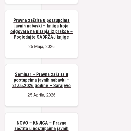
Pravna zaštita u postupcima
javnih nabavki – knjiga koja
odgovara na pitanja iz prakse –
Pogledajte SADRŽAJ knjige
26 Maja, 2026
Seminar – Pravna zaštita u
postupcima javnih nabavki –
21.05.2026.godine – Sarajevo
25 Aprila, 2026
NOVO – KNJIGA – Pravna
zaštita u postupcima javnih