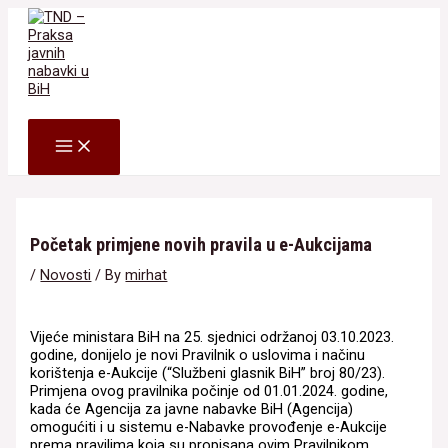
Skip
to
content
Search
MAIN
MENU
Početak primjene novih pravila u e-Aukcijama
/
Novosti
/ By
mirhat
Vijeće ministara BiH na 25. sjednici održanoj 03.10.2023.
godine, donijelo je novi Pravilnik o uslovima i načinu
korištenja e-Aukcije (“Službeni glasnik BiH” broj 80/23).
Primjena ovog pravilnika počinje od 01.01.2024. godine,
kada će Agencija za javne nabavke BiH (Agencija)
omogućiti i u sistemu e-Nabavke provođenje e-Aukcije
prema pravilima koja su propisana ovim Pravilnikom.