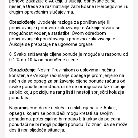
ponovo zakazuje e-Aukciju u slučaju osnovane žalbe,
rješenja Ureda za razmatranje žalbi Bosne i Hercegovine i u
drugim opravdanim slučajevima.
Obrazloženje:
Uvođenje razloga za poništavanje ili
poništavanje i ponovno zakazivanje e-Aukcije stvara se
mogućnost vođenja statistike. Ovom odredbom
poništavanje ili poništavanje i ponovno zakazivanje e-
Aukcije se prebacuje na ugovorne organe.
6. Svako snižavanje cijene ponude je moguće u rasponu od
0,1 % do 10 % od ponuđene cijene.
Obrazloženje:
Novim Pravilnikom o uslovima i načinu
korištenja e-Aukcije računanje opsega je promijenjeno na
način da se opseg za snižavanje cijene ponude računa od
svake ponude ponuđača, čime se omogućava takmičenje
za bilo koju poziciju na rang listi i nastoji spriječiti koluzija
ponuđača.
Napominjemo da se u slučaju niskih cijena u e-Aukciji,
opseg u kojem se ponuđači mogu kretati sa svojim
ponudama, potencijalno bi mogao biti takav da pojedini
ponuđači ne bi mogli podijeti ponudu. To znači da se može
desiti npr. sljedeća situacija: