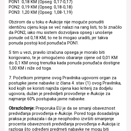
PON1: 0,18 KM (Opseg: 0,17-0,17)
PON2: 0,19 KM (Opseg: 0,18-0,18)
PON3: 1,20 KM (Opseg: 1,08-1,19)
Obzirom da u toku e-Aukcije nije moguće ponuditi
identičnu cijenu koja se već nalazi na rang listi, to bi značilo
da PON2, iako mu sistem dozvoljava opseg i unošenje
ponude od 0,18 KM, to ne bi mogao uraditi, jer takva
ponuda postoji kod ponuđača PON1.
S tim u vezi, pravilo izračuna opsega je moralo biti
korigovano, te je omogućeno obaranje cijene od 0,01 KM
do 0,1 KM onog trenutka kada ponuda ponuđača dostigne
1,00 KM i niže od toga.
7. Početkom primjene ovog Pravilnika ugovorni organ za
postupke javne nabavke iz člana 4. stav (1) ovog Pravilnika,
kod kojih se koristi najniža cijena kao kriterij za dodjelu
ugovora, dužan je predvidjeti provođenje e-Aukcije za
najmanje 60% postupaka javne nabavke.
Obrazloženje:
Preporuka EU je da se smanji obaveznost
predviđanja provođenja e-Aukcije. Pored toga dosadašnja
praksa je pokazala i da je neophodno izvršiti smanjenje
procenta obaveznosti predviđanja provođenja e-Aukcija iz
razloga što određeni predmeti nabavke ne mogu biti