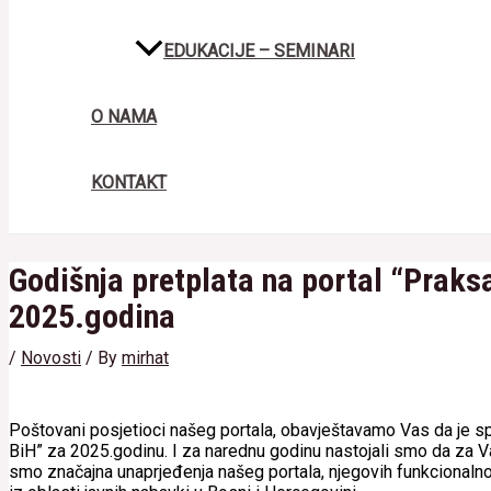
EDUKACIJE – SEMINARI
O NAMA
KONTAKT
Godišnja pretplata na portal “Praks
2025.godina
/
Novosti
/ By
mirhat
Poštovani posjetioci našeg portala, obavještavamo Vas da je sp
BiH” za 2025.godinu. I za narednu godinu nastojali smo da za Va
smo značajna unaprjeđenja našeg portala, njegovih funkcionalno