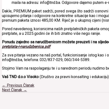
maila na adresu: info@tnd.ba. Odgovore dajemo putem e-m
Dakle, PREMIUM paket sadrži, pored svega što sadrži osnovni 
upisujemo pitanja i odgovore na konkretne situacije kao i mogućn
premium paketa iznosi 485,00 KM. Riječ je o ukupnoj cijeni (ni
Pored navedenog, korisnicima naših pretplatničkih paketa omog
pretplate, a u 2025.godini će ih biti znatno više nego ranije.
Ponudu zajedno sa narudžbenicom možete preuzeti i na sljede
pretplata-i-narudzbenica.pdf
Za sva pitanja vezano na naš portal, funkcionisanje istog kao i 
info@tnd.ba, telefona: 032/837-029, 060/344-5389.
Stojimo Vam na raspolaganju te i u narednom periodu nudimo be
Vaš TND d.o.o Visoko
(Društvo za pravni konsalting i edukaciju)
Navigacija
←
Previous Članak
članaka
Next Članak
→