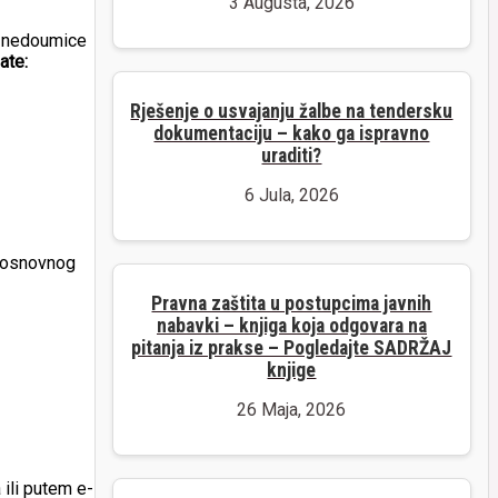
3 Augusta, 2026
 u nedoumice
ate:
Rješenje o usvajanju žalbe na tendersku
dokumentaciju – kako ga ispravno
uraditi?
6 Jula, 2026
a osnovnog
Pravna zaštita u postupcima javnih
nabavki – knjiga koja odgovara na
pitanja iz prakse – Pogledajte SADRŽAJ
knjige
26 Maja, 2026
ili putem e-