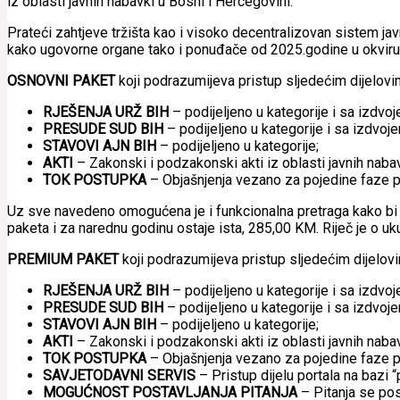
iz oblasti javnih nabavki u Bosni i Hercegovini.
Prateći zahtjeve tržišta kao i visoko decentralizovan sistem j
kako ugovorne organe tako i ponuđače od 2025.godine u okviru 
OSNOVNI PAKET
koji podrazumijeva pristup sljedećim dijelovi
RJEŠENJA URŽ BIH
– podijeljeno u kategorije i sa izdvo
PRESUDE SUD BIH
– podijeljeno u kategorije i sa izdvo
STAVOVI AJN BIH
– podijeljeno u kategorije;
AKTI
– Zakonski i podzakonski akti iz oblasti javnih nabavki
TOK POSTUPKA
– Objašnjenja vezano za pojedine faze 
Uz sve navedeno omogućena je i funkcionalna pretraga kako bi k
paketa i za narednu godinu ostaje ista, 285,00 KM. Riječ je o u
PREMIUM PAKET
koji podrazumijeva pristup sljedećim dijelovi
RJEŠENJA URŽ BIH
– podijeljeno u kategorije i sa izdvo
PRESUDE SUD BIH
– podijeljeno u kategorije i sa izdvo
STAVOVI AJN BIH
– podijeljeno u kategorije;
AKTI
– Zakonski i podzakonski akti iz oblasti javnih nabavki
TOK POSTUPKA
– Objašnjenja vezano za pojedine faze 
SAVJETODAVNI SERVIS
– Pristup dijelu portala na bazi 
MOGUĆNOST POSTAVLJANJA PITANJA
– Pitanja se po