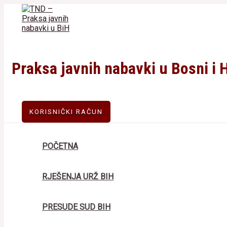
Skip
to
content
Praksa javnih nabavki u Bosni i 
KORISNIČKI RAČUN
POČETNA
RJEŠENJA URŽ BIH
PRESUDE SUD BIH