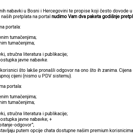
avnih nabavki u Bosni i Hercegovini te propise koji često dovode
naših pretplata na portal
nudimo Vam dva paketa godišnje pretpl
ma portala:
jenim tumačenjima;
jenim tumačenjima;
, stručna literatura i publikacije;
postupka javne nabavke.
orisnici što lakše pronašli odgovor na ono što ih zanima. Cijen
kupnoj cijeni (nismo u PDV sistemu).
ma portala:
jenim tumačenjima;
jenim tumačenjima;
, stručna literatura i publikacije;
postupka javne nabavke; +
“pitanje-odgovor”;
stavljaju putem opcije chata dostupne našim premium korisnicima 