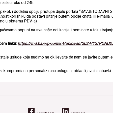
aila u roku od 24h.
paket, i dodatnu opciju pristupa dijelu portala “SAVJETODAVNI 
ost korisniku da postavi pitanje putem opcije chata ili e-maila. 
smo u sistemu PDV-a).
ućavamo popust na sve naše edukacije i seminare u toku trajanja
ćem linku:
https://tnd.ba/wp-content/uploads/2024/12/PONUDA
ostale usluge koje nudimo ne oklijevajte da nam se javite putem e
skompromisno personaliziranu uslugu iz oblasti javnih nabavki.