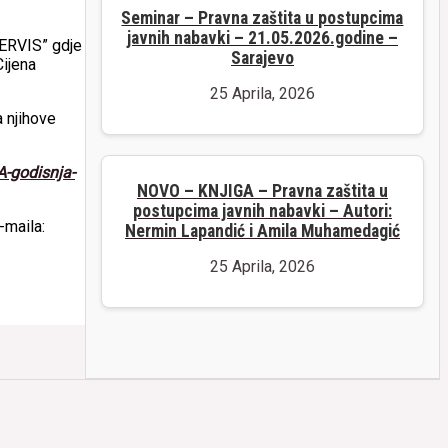
Seminar – Pravna zaštita u postupcima
javnih nabavki – 21.05.2026.godine –
SERVIS” gdje
Sarajevo
Cijena
25 Aprila, 2026
 njihove
-godisnja-
NOVO – KNJIGA – Pravna zaštita u
postupcima javnih nabavki – Autori:
-maila:
Nermin Lapandić i Amila Muhamedagić
25 Aprila, 2026