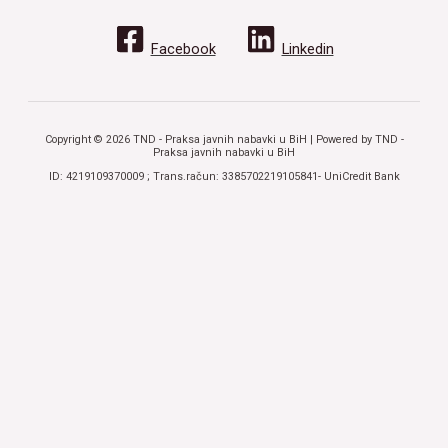
Facebook
Linkedin
Copyright © 2026 TND - Praksa javnih nabavki u BiH | Powered by TND -
Praksa javnih nabavki u BiH
ID: 4219109370009 ; Trans.račun: 3385702219105841- UniCredit Bank