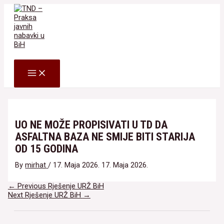
Skip
to
content
Search
MAIN
MENU
UO NE MOŽE PROPISIVATI U TD DA
ASFALTNA BAZA NE SMIJE BITI STARIJA
OD 15 GODINA
By
mirhat
/
17. Maja 2026.
17. Maja 2026.
Navigacija
←
Previous Rješenje URŽ BiH
članaka
Next Rješenje URŽ BiH
→