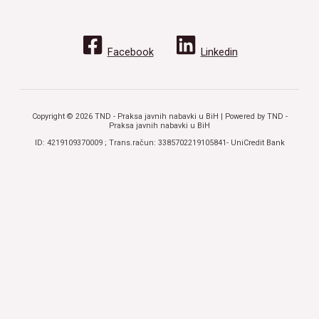
Facebook
Linkedin
Copyright © 2026 TND - Praksa javnih nabavki u BiH | Powered by TND -
Praksa javnih nabavki u BiH
ID: 4219109370009 ; Trans.račun: 3385702219105841- UniCredit Bank