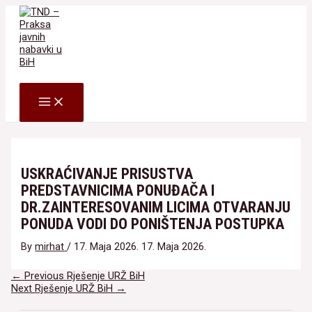
Skip
to
content
Search
MAIN
MENU
USKRAĆIVANJE PRISUSTVA
PREDSTAVNICIMA PONUĐAČA I
DR.ZAINTERESOVANIM LICIMA OTVARANJU
PONUDA VODI DO PONIŠTENJA POSTUPKA
By
mirhat
/
17. Maja 2026.
17. Maja 2026.
Navigacija
←
Previous Rješenje URŽ BiH
članaka
Next Rješenje URŽ BiH
→