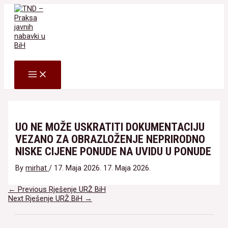
Skip
to
content
Search
MAIN
MENU
UO NE MOŽE USKRATITI DOKUMENTACIJU
VEZANO ZA OBRAZLOŽENJE NEPRIRODNO
NISKE CIJENE PONUDE NA UVIDU U PONUDE
By
mirhat
/
17. Maja 2026.
17. Maja 2026.
Navigacija
←
Previous Rješenje URŽ BiH
članaka
Next Rješenje URŽ BiH
→