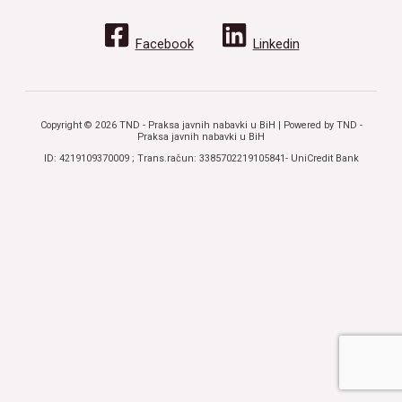
Facebook
Linkedin
Copyright © 2026 TND - Praksa javnih nabavki u BiH | Powered by TND -
Praksa javnih nabavki u BiH
ID: 4219109370009 ; Trans.račun: 3385702219105841- UniCredit Bank