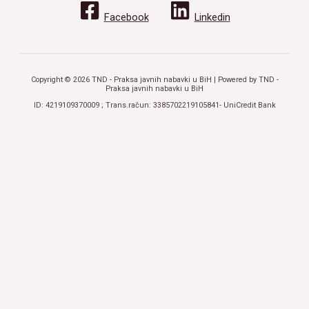
Facebook
Linkedin
Copyright © 2026 TND - Praksa javnih nabavki u BiH | Powered by TND -
Praksa javnih nabavki u BiH
ID: 4219109370009 ; Trans.račun: 3385702219105841- UniCredit Bank