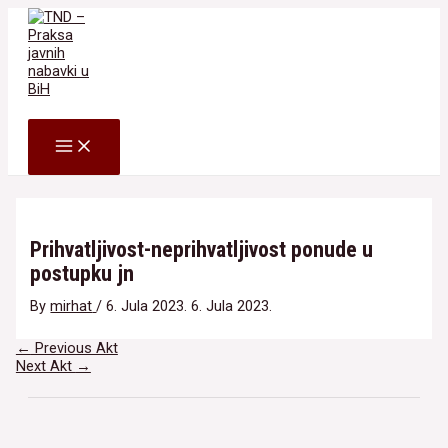
Skip
to
content
Search
MAIN
MENU
Prihvatljivost-neprihvatljivost ponude u
postupku jn
By
mirhat
/
6. Jula 2023.
6. Jula 2023.
Navigacija
←
Previous Akt
članaka
Next Akt
→