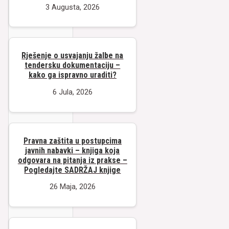
3 Augusta, 2026
Rješenje o usvajanju žalbe na
tendersku dokumentaciju –
kako ga ispravno uraditi?
6 Jula, 2026
Pravna zaštita u postupcima
javnih nabavki – knjiga koja
odgovara na pitanja iz prakse –
Pogledajte SADRŽAJ knjige
26 Maja, 2026