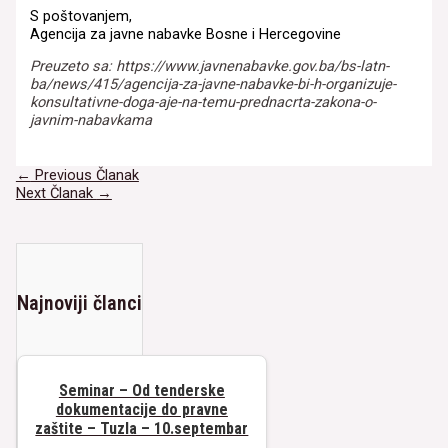
S poštovanjem,
Agencija za javne nabavke Bosne i Hercegovine
Preuzeto sa: https://www.javnenabavke.gov.ba/bs-latn-
ba/news/415/agencija-za-javne-nabavke-bi-h-organizuje-
konsultativne-doga-aje-na-temu-prednacrta-zakona-o-
javnim-nabavkama
Navigacija
←
Previous Članak
članaka
Next Članak
→
Najnoviji članci
Seminar – Od tenderske
dokumentacije do pravne
zaštite – Tuzla – 10.septembar