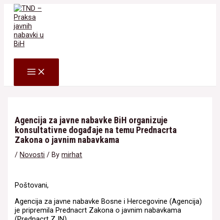
Skip
to
content
Search
MAIN
MENU
Agencija za javne nabavke BiH organizuje
konsultativne događaje na temu Prednacrta
Zakona o javnim nabavkama
/
Novosti
/ By
mirhat
Poštovani,
Agencija za javne nabavke Bosne i Hercegovine (Agencija)
je pripremila Prednacrt Zakona o javnim nabavkama
(Prednacrt ZJN).