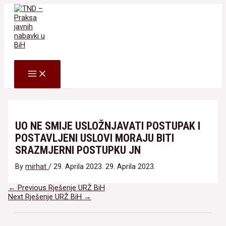
Skip
to
content
Search
MAIN
MENU
UO NE SMIJE USLOŽNJAVATI POSTUPAK I
POSTAVLJENI USLOVI MORAJU BITI
SRAZMJERNI POSTUPKU JN
By
mirhat
/
29. Aprila 2023.
29. Aprila 2023.
Navigacija
←
Previous Rješenje URŽ BiH
članaka
Next Rješenje URŽ BiH
→