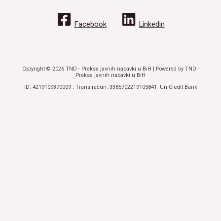
Facebook
Linkedin
Copyright © 2026 TND - Praksa javnih nabavki u BiH | Powered by TND -
Praksa javnih nabavki u BiH
ID: 4219109370009 ; Trans.račun: 3385702219105841- UniCredit Bank