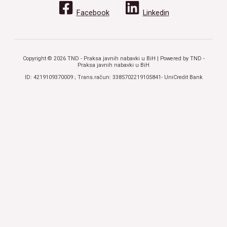
Facebook
Linkedin
Copyright © 2026 TND - Praksa javnih nabavki u BiH | Powered by TND -
Praksa javnih nabavki u BiH
ID: 4219109370009 ; Trans.račun: 3385702219105841- UniCredit Bank