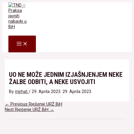
Skip
to
content
Search
MAIN
MENU
UO NE MOŽE JEDNIM IZJAŠNJENJEM NEKE
ŽALBE ODBITI, A NEKE USVOJITI
By
mirhat
/
29. Aprila 2023.
29. Aprila 2023.
Navigacija
←
Previous Rješenje URŽ BiH
članaka
Next Rješenje URŽ BiH
→