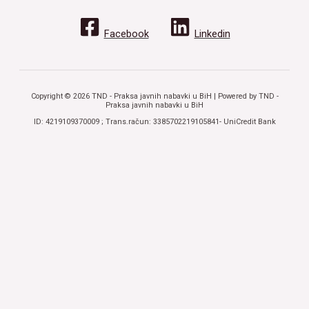
Facebook
Linkedin
Copyright © 2026 TND - Praksa javnih nabavki u BiH | Powered by TND -
Praksa javnih nabavki u BiH
ID: 4219109370009 ; Trans.račun: 3385702219105841- UniCredit Bank