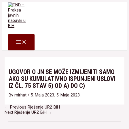
Skip
to
content
Search
MAIN
MENU
UGOVOR O JN SE MOŽE IZMIJENITI SAMO
AKO SU KUMULATIVNO ISPUNJENI USLOVI
IZ ČL. 75 STAV 5) OD A) DO C)
By
mirhat
/
5. Maja 2023.
5. Maja 2023.
Navigacija
←
Previous Rješenje URŽ BiH
članaka
Next Rješenje URŽ BiH
→