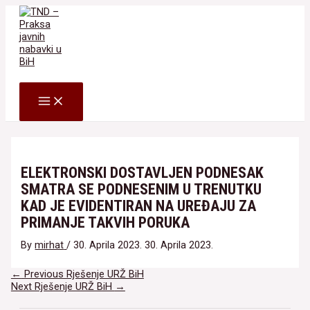
Skip
to
content
Search
MAIN
MENU
ELEKTRONSKI DOSTAVLJEN PODNESAK
SMATRA SE PODNESENIM U TRENUTKU
KAD JE EVIDENTIRAN NA UREĐAJU ZA
PRIMANJE TAKVIH PORUKA
By
mirhat
/
30. Aprila 2023.
30. Aprila 2023.
Navigacija
←
Previous Rješenje URŽ BiH
članaka
Next Rješenje URŽ BiH
→