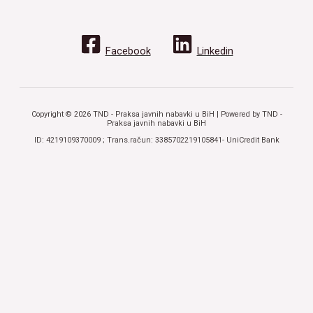
Facebook
Linkedin
Copyright © 2026 TND - Praksa javnih nabavki u BiH | Powered by TND -
Praksa javnih nabavki u BiH
ID: 4219109370009 ; Trans.račun: 3385702219105841- UniCredit Bank