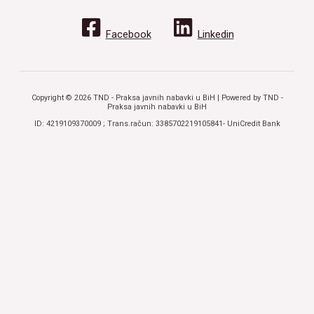
Facebook
Linkedin
Copyright © 2026 TND - Praksa javnih nabavki u BiH | Powered by TND -
Praksa javnih nabavki u BiH
ID: 4219109370009 ; Trans.račun: 3385702219105841- UniCredit Bank