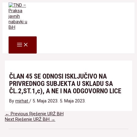
Skip
to
content
Search
MAIN
MENU
ČLAN 45 SE ODNOSI ISKLJUČIVO NA
PRIVREDNOG SUBJEKTA U SKLADU SA
ČL.2,ST.1,c), A NE I NA ODGOVORNO LICE
By
mirhat
/
5. Maja 2023.
5. Maja 2023.
Navigacija
←
Previous Rješenje URŽ BiH
članaka
Next Rješenje URŽ BiH
→