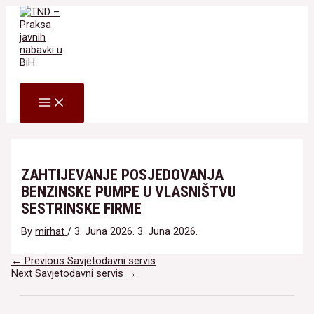
Skip
to
content
Search
MAIN
MENU
ZAHTIJEVANJE POSJEDOVANJA
BENZINSKE PUMPE U VLASNIŠTVU
SESTRINSKE FIRME
By
mirhat
/
3. Juna 2026.
3. Juna 2026.
Navigacija
←
Previous Savjetodavni servis
članaka
Next Savjetodavni servis
→