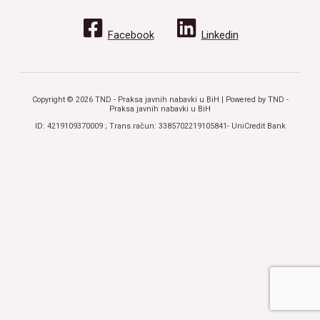
Facebook
Linkedin
Copyright © 2026 TND - Praksa javnih nabavki u BiH | Powered by TND -
Praksa javnih nabavki u BiH
ID: 4219109370009 ; Trans.račun: 3385702219105841- UniCredit Bank