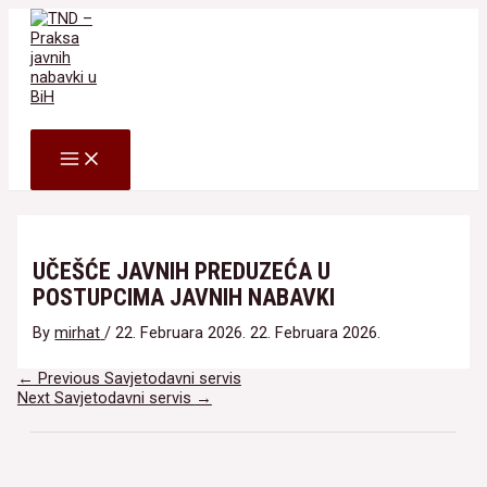
Skip
to
content
Search
MAIN
MENU
UČEŠĆE JAVNIH PREDUZEĆA U
POSTUPCIMA JAVNIH NABAVKI
By
mirhat
/
22. Februara 2026.
22. Februara 2026.
Navigacija
←
Previous Savjetodavni servis
članaka
Next Savjetodavni servis
→