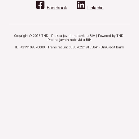
Facebook
Linkedin
Copyright © 2026 TND - Praksa javnih nabavki u BiH | Powered by TND -
Praksa javnih nabavki u BiH
ID: 4219109370009 ; Trans.račun: 3385702219105841- UniCredit Bank