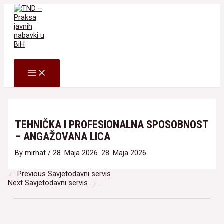
Skip
to
content
Search
MAIN
MENU
TEHNIČKA I PROFESIONALNA SPOSOBNOST
– ANGAŽOVANA LICA
By
mirhat
/
28. Maja 2026.
28. Maja 2026.
Navigacija
←
Previous Savjetodavni servis
članaka
Next Savjetodavni servis
→