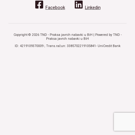
Facebook
Linkedin
Copyright © 2026 TND - Praksa javnih nabavki u BiH | Powered by TND -
Praksa javnih nabavki u BiH
ID: 4219109370009 ; Trans.račun: 3385702219105841- UniCredit Bank