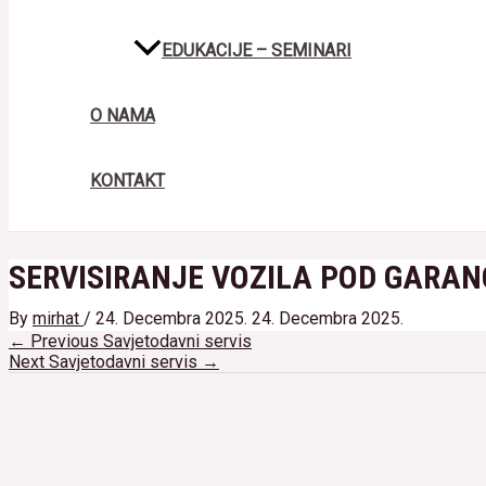
EDUKACIJE – SEMINARI
O NAMA
KONTAKT
SERVISIRANJE VOZILA POD GARANC
By
mirhat
/
24. Decembra 2025.
24. Decembra 2025.
Navigacija
←
Previous Savjetodavni servis
članaka
Next Savjetodavni servis
→