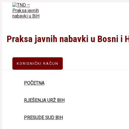
Skip
to
content
Praksa javnih nabavki u Bosni i 
KORISNIČKI RAČUN
POČETNA
RJEŠENJA URŽ BIH
PRESUDE SUD BIH