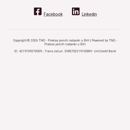
Facebook
Linkedin
Copyright © 2026 TND - Praksa javnih nabavki u BiH | Powered by TND -
Praksa javnih nabavki u BiH
ID: 4219109370009 ; Trans.račun: 3385702219105841- UniCredit Bank