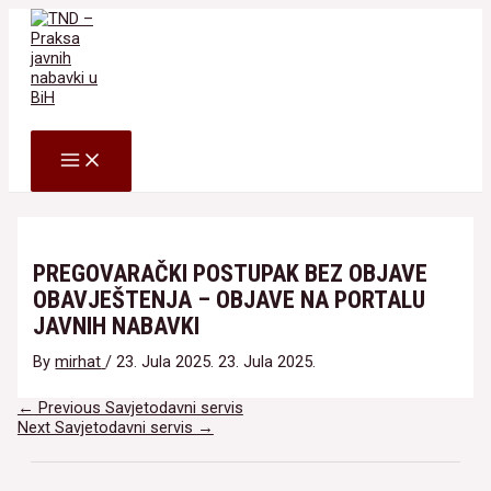
Skip
to
content
Search
MAIN
MENU
PREGOVARAČKI POSTUPAK BEZ OBJAVE
OBAVJEŠTENJA – OBJAVE NA PORTALU
JAVNIH NABAVKI
By
mirhat
/
23. Jula 2025.
23. Jula 2025.
Navigacija
←
Previous Savjetodavni servis
članaka
Next Savjetodavni servis
→