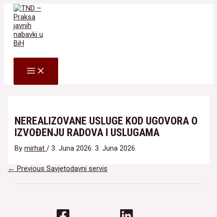
Skip
to
content
Search
MAIN
MENU
NEREALIZOVANE USLUGE KOD UGOVORA O
IZVOĐENJU RADOVA I USLUGAMA
By
mirhat
/
3. Juna 2026.
3. Juna 2026.
Navigacija
←
Previous Savjetodavni servis
članaka