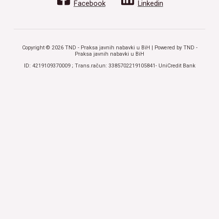
Facebook
Linkedin
Copyright © 2026 TND - Praksa javnih nabavki u BiH | Powered by TND -
Praksa javnih nabavki u BiH
ID: 4219109370009 ; Trans.račun: 3385702219105841- UniCredit Bank