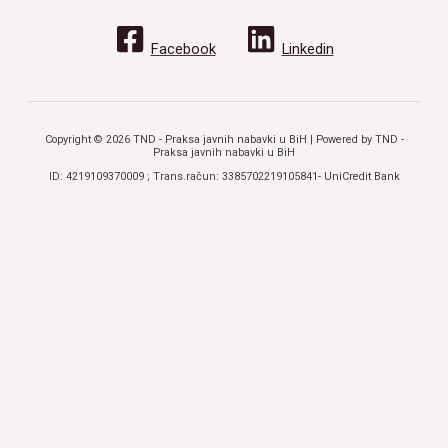
Facebook
Linkedin
Copyright © 2026 TND - Praksa javnih nabavki u BiH | Powered by TND -
Praksa javnih nabavki u BiH
ID: 4219109370009 ; Trans.račun: 3385702219105841- UniCredit Bank