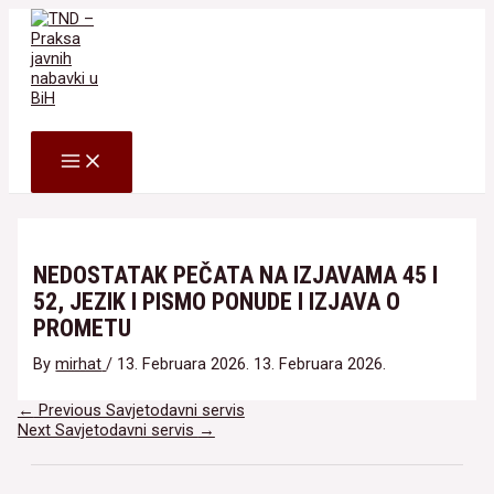
Skip
to
content
Search
MAIN
MENU
NEDOSTATAK PEČATA NA IZJAVAMA 45 I
52, JEZIK I PISMO PONUDE I IZJAVA O
PROMETU
By
mirhat
/
13. Februara 2026.
13. Februara 2026.
Navigacija
←
Previous Savjetodavni servis
članaka
Next Savjetodavni servis
→