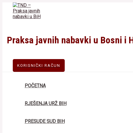
Skip
to
content
Praksa javnih nabavki u Bosni i 
KORISNIČKI RAČUN
POČETNA
RJEŠENJA URŽ BIH
PRESUDE SUD BIH