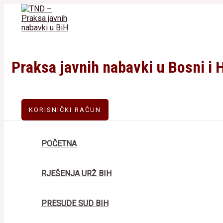
Skip
to
content
Praksa javnih nabavki u Bosni i 
KORISNIČKI RAČUN
POČETNA
RJEŠENJA URŽ BIH
PRESUDE SUD BIH