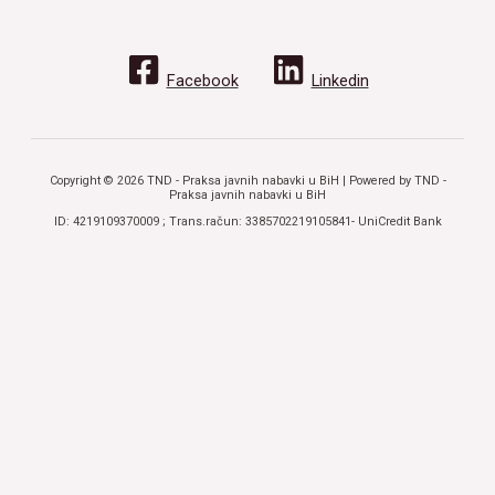
Facebook
Linkedin
Copyright © 2026 TND - Praksa javnih nabavki u BiH | Powered by TND -
Praksa javnih nabavki u BiH
ID: 4219109370009 ; Trans.račun: 3385702219105841- UniCredit Bank