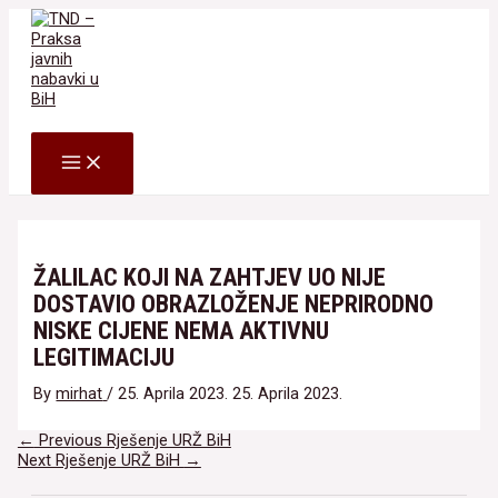
Skip
to
content
Search
MAIN
MENU
ŽALILAC KOJI NA ZAHTJEV UO NIJE
DOSTAVIO OBRAZLOŽENJE NEPRIRODNO
NISKE CIJENE NEMA AKTIVNU
LEGITIMACIJU
By
mirhat
/
25. Aprila 2023.
25. Aprila 2023.
Navigacija
←
Previous Rješenje URŽ BiH
članaka
Next Rješenje URŽ BiH
→