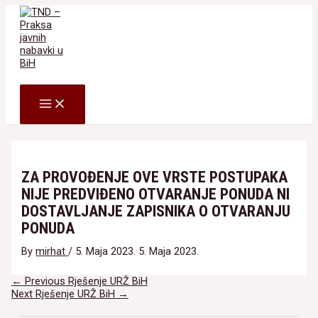
Skip
to
content
Search
MAIN
MENU
ZA PROVOĐENJE OVE VRSTE POSTUPAKA
NIJE PREDVIĐENO OTVARANJE PONUDA NI
DOSTAVLJANJE ZAPISNIKA O OTVARANJU
PONUDA
By
mirhat
/
5. Maja 2023.
5. Maja 2023.
Navigacija
←
Previous Rješenje URŽ BiH
članaka
Next Rješenje URŽ BiH
→