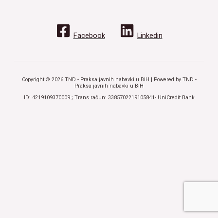
Facebook
Linkedin
Copyright © 2026 TND - Praksa javnih nabavki u BiH | Powered by TND -
Praksa javnih nabavki u BiH
ID: 4219109370009 ; Trans.račun: 3385702219105841- UniCredit Bank