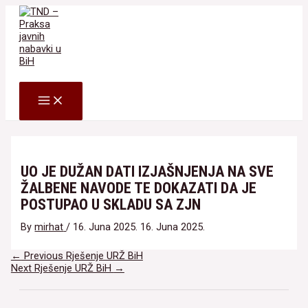
Skip
to
content
Search
MAIN
MENU
UO JE DUŽAN DATI IZJAŠNJENJA NA SVE
ŽALBENE NAVODE TE DOKAZATI DA JE
POSTUPAO U SKLADU SA ZJN
By
mirhat
/
16. Juna 2025.
16. Juna 2025.
Navigacija
←
Previous Rješenje URŽ BiH
članaka
Next Rješenje URŽ BiH
→