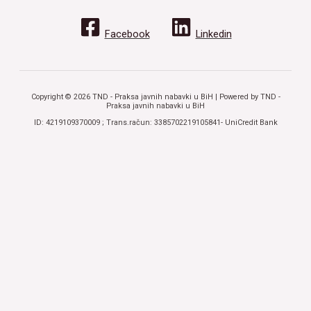
Facebook
Linkedin
Copyright © 2026 TND - Praksa javnih nabavki u BiH | Powered by TND -
Praksa javnih nabavki u BiH
ID: 4219109370009 ; Trans.račun: 3385702219105841- UniCredit Bank