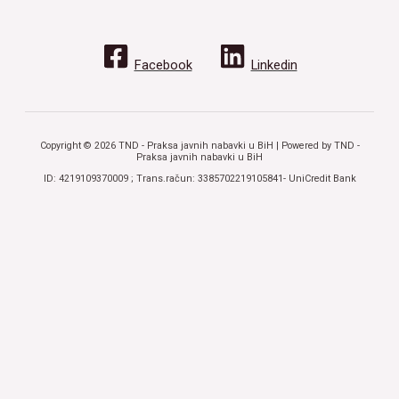
Facebook
Linkedin
Copyright © 2026 TND - Praksa javnih nabavki u BiH | Powered by TND -
Praksa javnih nabavki u BiH
ID: 4219109370009 ; Trans.račun: 3385702219105841- UniCredit Bank