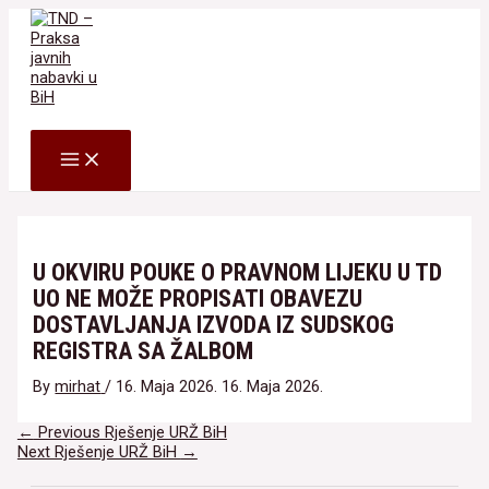
Skip
to
content
Search
MAIN
MENU
U OKVIRU POUKE O PRAVNOM LIJEKU U TD
UO NE MOŽE PROPISATI OBAVEZU
DOSTAVLJANJA IZVODA IZ SUDSKOG
REGISTRA SA ŽALBOM
By
mirhat
/
16. Maja 2026.
16. Maja 2026.
Navigacija
←
Previous Rješenje URŽ BiH
članaka
Next Rješenje URŽ BiH
→