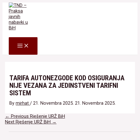
Skip
to
content
Search
MAIN
MENU
TARIFA AUTONEZGODE KOD OSIGURANJA
NIJE VEZANA ZA JEDINSTVENI TARIFNI
SISTEM
By
mirhat
/
21. Novembra 2025.
21. Novembra 2025.
Navigacija
←
Previous Rješenje URŽ BiH
članaka
Next Rješenje URŽ BiH
→