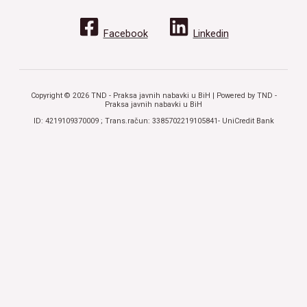
Facebook
Linkedin
Copyright © 2026 TND - Praksa javnih nabavki u BiH | Powered by TND -
Praksa javnih nabavki u BiH
ID: 4219109370009 ; Trans.račun: 3385702219105841- UniCredit Bank