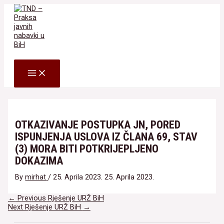
Skip
to
content
Search
MAIN
MENU
OTKAZIVANJE POSTUPKA JN, PORED
ISPUNJENJA USLOVA IZ ČLANA 69, STAV
(3) MORA BITI POTKRIJEPLJENO
DOKAZIMA
By
mirhat
/
25. Aprila 2023.
25. Aprila 2023.
Navigacija
←
Previous Rješenje URŽ BiH
članaka
Next Rješenje URŽ BiH
→