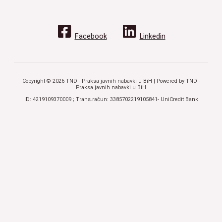
Facebook
Linkedin
Copyright © 2026 TND - Praksa javnih nabavki u BiH | Powered by TND -
Praksa javnih nabavki u BiH
ID: 4219109370009 ; Trans.račun: 3385702219105841- UniCredit Bank