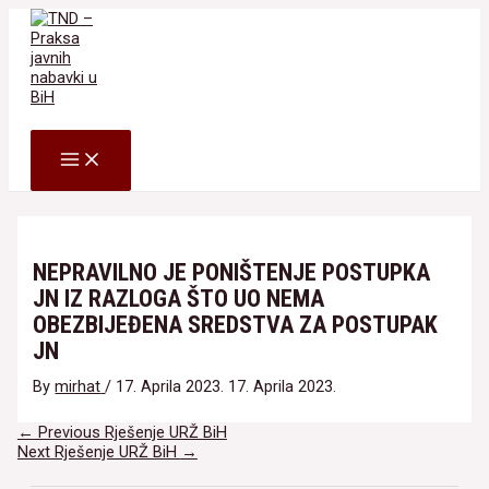
Skip
to
content
Search
MAIN
MENU
NEPRAVILNO JE PONIŠTENJE POSTUPKA
JN IZ RAZLOGA ŠTO UO NEMA
OBEZBIJEĐENA SREDSTVA ZA POSTUPAK
JN
By
mirhat
/
17. Aprila 2023.
17. Aprila 2023.
Navigacija
←
Previous Rješenje URŽ BiH
članaka
Next Rješenje URŽ BiH
→