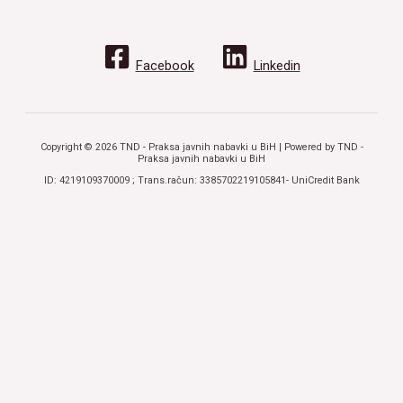
Facebook
Linkedin
Copyright © 2026 TND - Praksa javnih nabavki u BiH | Powered by TND -
Praksa javnih nabavki u BiH
ID: 4219109370009 ; Trans.račun: 3385702219105841- UniCredit Bank