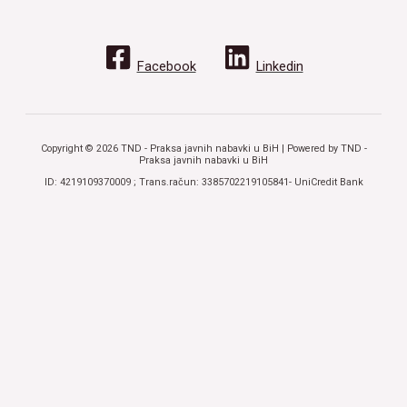
Facebook
Linkedin
Copyright © 2026 TND - Praksa javnih nabavki u BiH | Powered by TND -
Praksa javnih nabavki u BiH
ID: 4219109370009 ; Trans.račun: 3385702219105841- UniCredit Bank