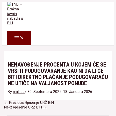
Skip
to
content
Search
MAIN
MENU
NENAVOĐENJE PROCENTA U KOJEM ĆE SE
VRŠITI PODUGOVARANJE KAO NI DA LI ĆE
BITI DIREKTNO PLAĆANJE PODUGOVARAČU
NE UTIČE NA VALJANOST PONUDE
By
mirhat
/
30. Septembra 2025.
18. Januara 2026.
Navigacija
←
Previous Rješenje URŽ BiH
članaka
Next Rješenje URŽ BiH
→