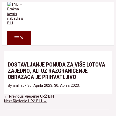
Skip
to
content
Search
MAIN
MENU
DOSTAVLJANJE PONUDA ZA VIŠE LOTOVA
ZAJEDNO, ALI UZ RAZGRANIČENJE
OBRAZACA JE PRIHVATLJIVO
By
mirhat
/
30. Aprila 2023.
30. Aprila 2023.
Navigacija
←
Previous Rješenje URŽ BiH
članaka
Next Rješenje URŽ BiH
→