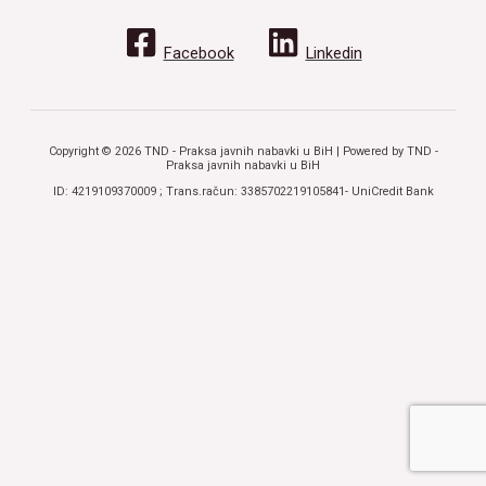
Facebook
Linkedin
Copyright © 2026 TND - Praksa javnih nabavki u BiH | Powered by TND -
Praksa javnih nabavki u BiH
ID: 4219109370009 ; Trans.račun: 3385702219105841- UniCredit Bank