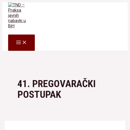
Skip
to
content
Search
MAIN
MENU
41. PREGOVARAČKI
POSTUPAK