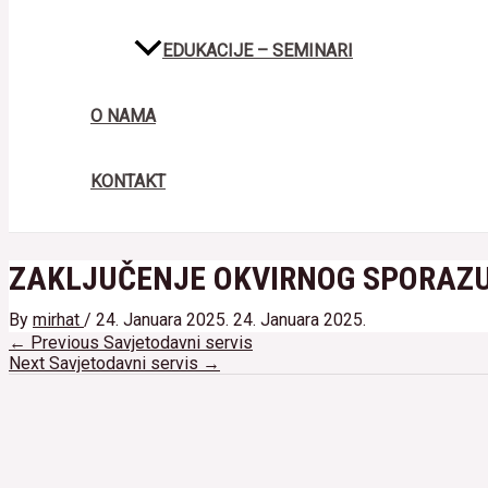
EDUKACIJE – SEMINARI
O NAMA
KONTAKT
ZAKLJUČENJE OKVIRNOG SPORAZU
By
mirhat
/
24. Januara 2025.
24. Januara 2025.
Navigacija
←
Previous Savjetodavni servis
članaka
Next Savjetodavni servis
→