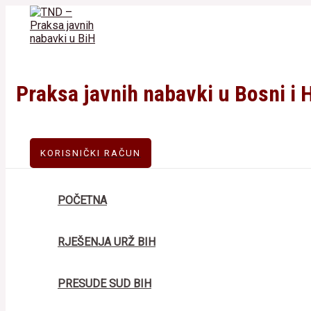
Skip
to
content
Praksa javnih nabavki u Bosni i 
KORISNIČKI RAČUN
POČETNA
RJEŠENJA URŽ BIH
PRESUDE SUD BIH