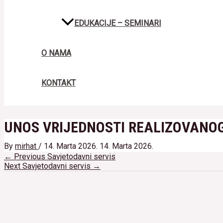
EDUKACIJE – SEMINARI
O NAMA
KONTAKT
UNOS VRIJEDNOSTI REALIZOVANOG
By
mirhat
/
14. Marta 2026.
14. Marta 2026.
Navigacija
←
Previous Savjetodavni servis
članaka
Next Savjetodavni servis
→