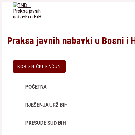
Skip
to
content
Praksa javnih nabavki u Bosni i 
KORISNIČKI RAČUN
POČETNA
RJEŠENJA URŽ BIH
PRESUDE SUD BIH