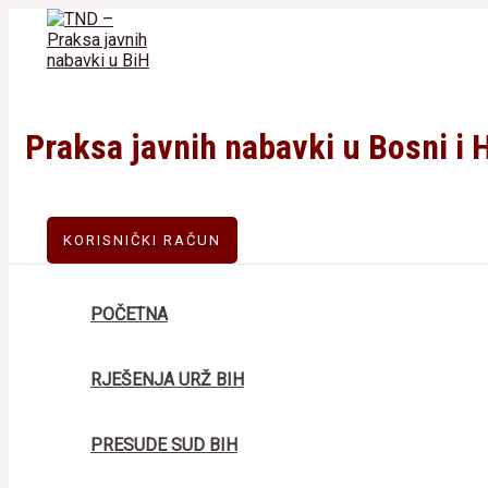
Skip
to
content
Praksa javnih nabavki u Bosni i 
KORISNIČKI RAČUN
POČETNA
RJEŠENJA URŽ BIH
PRESUDE SUD BIH