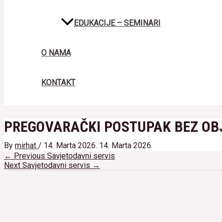
EDUKACIJE – SEMINARI
O NAMA
KONTAKT
PREGOVARAČKI POSTUPAK BEZ OB
By
mirhat
/
14. Marta 2026.
14. Marta 2026.
Navigacija
←
Previous Savjetodavni servis
članaka
Next Savjetodavni servis
→