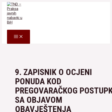
Skip
to
content
Search
MAIN
MENU
9. ZAPISNIK O OCJENI
PONUDA KOD
PREGOVARAČKOG POSTUP
SA OBJAVOM
OBAVJEŠTENJA