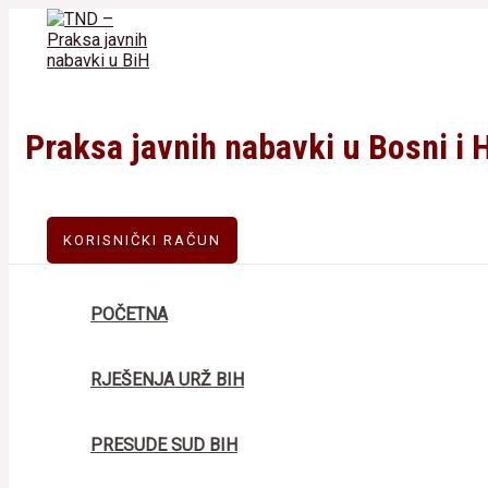
Skip
to
content
Praksa javnih nabavki u Bosni i 
KORISNIČKI RAČUN
POČETNA
RJEŠENJA URŽ BIH
PRESUDE SUD BIH