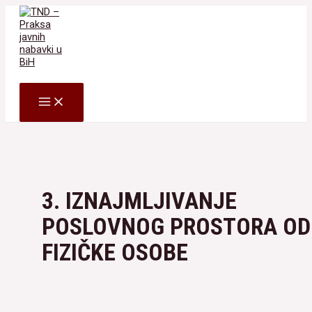
Skip
to
content
Search
MAIN
MENU
3. IZNAJMLJIVANJE
POSLOVNOG PROSTORA OD
FIZIČKE OSOBE