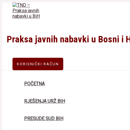
Skip
to
content
Praksa javnih nabavki u Bosni i 
KORISNIČKI RAČUN
POČETNA
RJEŠENJA URŽ BIH
PRESUDE SUD BIH