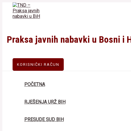
Skip
to
content
Praksa javnih nabavki u Bosni i 
KORISNIČKI RAČUN
POČETNA
RJEŠENJA URŽ BIH
PRESUDE SUD BIH