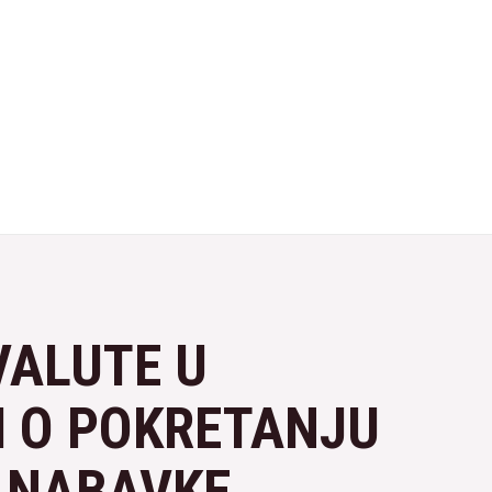
VALUTE U
I O POKRETANJU
 NABAVKE