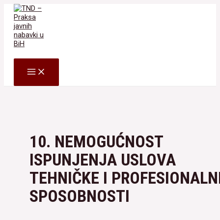
Skip
to
content
Search
MAIN
MENU
10. NEMOGUĆNOST
ISPUNJENJA USLOVA
TEHNIČKE I PROFESIONALN
SPOSOBNOSTI