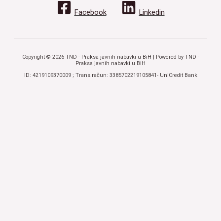
Facebook
Linkedin
Copyright © 2026 TND - Praksa javnih nabavki u BiH | Powered by TND -
Praksa javnih nabavki u BiH
ID: 4219109370009 ; Trans.račun: 3385702219105841- UniCredit Bank