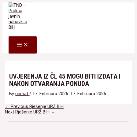
Skip
to
content
Search
MAIN
MENU
UVJERENJA IZ ČL 45 MOGU BITI IZDATA I
NAKON OTVARANJA PONUDA
By
mirhat
/
17. Februara 2026.
17. Februara 2026.
Navigacija
←
Previous Rješenje URŽ BiH
članaka
Next Rješenje URŽ BiH
→