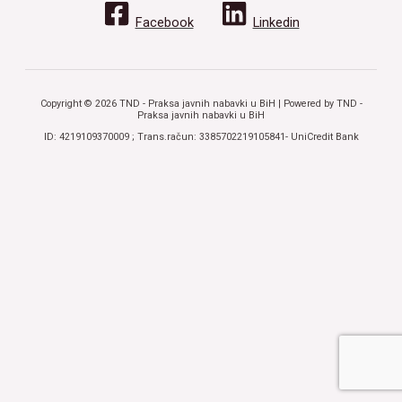
Facebook
Linkedin
Copyright © 2026 TND - Praksa javnih nabavki u BiH | Powered by TND -
Praksa javnih nabavki u BiH
ID: 4219109370009 ; Trans.račun: 3385702219105841- UniCredit Bank