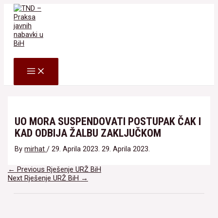
Skip
to
content
Search
MAIN
MENU
UO MORA SUSPENDOVATI POSTUPAK ČAK I
KAD ODBIJA ŽALBU ZAKLJUČKOM
By
mirhat
/
29. Aprila 2023.
29. Aprila 2023.
Navigacija
←
Previous Rješenje URŽ BiH
članaka
Next Rješenje URŽ BiH
→