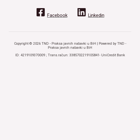
Facebook
Linkedin
Copyright © 2026 TND - Praksa javnih nabavki u BiH | Powered by TND -
Praksa javnih nabavki u BiH
ID: 4219109370009 ; Trans.račun: 3385702219105841- UniCredit Bank