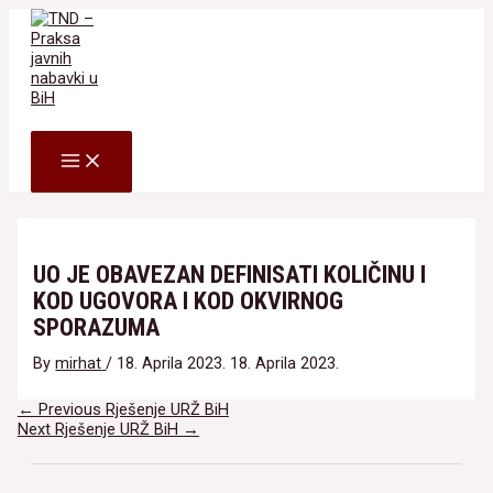
Skip
to
content
Search
MAIN
MENU
UO JE OBAVEZAN DEFINISATI KOLIČINU I
KOD UGOVORA I KOD OKVIRNOG
SPORAZUMA
By
mirhat
/
18. Aprila 2023.
18. Aprila 2023.
Navigacija
←
Previous Rješenje URŽ BiH
članaka
Next Rješenje URŽ BiH
→