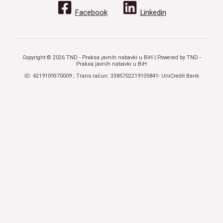
Facebook
Linkedin
Copyright © 2026 TND - Praksa javnih nabavki u BiH | Powered by TND -
Praksa javnih nabavki u BiH
ID: 4219109370009 ; Trans.račun: 3385702219105841- UniCredit Bank