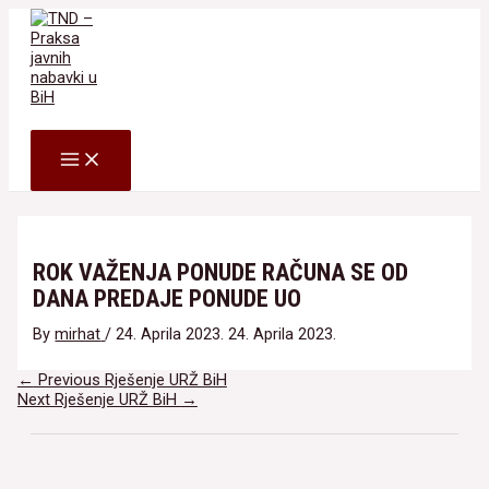
Skip
to
content
Search
MAIN
MENU
ROK VAŽENJA PONUDE RAČUNA SE OD
DANA PREDAJE PONUDE UO
By
mirhat
/
24. Aprila 2023.
24. Aprila 2023.
Navigacija
←
Previous Rješenje URŽ BiH
članaka
Next Rješenje URŽ BiH
→