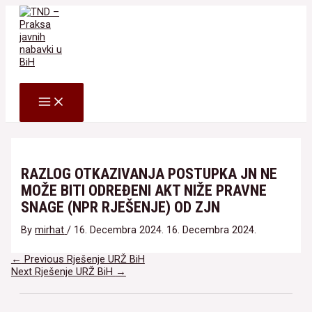
Skip
to
content
Search
MAIN
MENU
RAZLOG OTKAZIVANJA POSTUPKA JN NE
MOŽE BITI ODREĐENI AKT NIŽE PRAVNE
SNAGE (NPR RJEŠENJE) OD ZJN
By
mirhat
/
16. Decembra 2024.
16. Decembra 2024.
Navigacija
←
Previous Rješenje URŽ BiH
članaka
Next Rješenje URŽ BiH
→