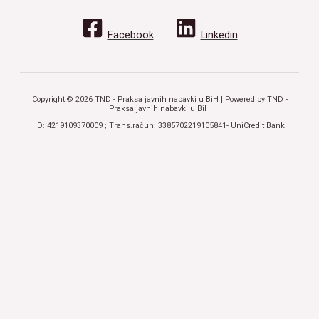
Facebook
Linkedin
Copyright © 2026 TND - Praksa javnih nabavki u BiH | Powered by TND -
Praksa javnih nabavki u BiH
ID: 4219109370009 ; Trans.račun: 3385702219105841- UniCredit Bank