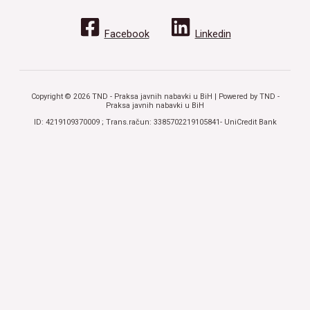
Facebook
Linkedin
Copyright © 2026 TND - Praksa javnih nabavki u BiH | Powered by TND -
Praksa javnih nabavki u BiH
ID: 4219109370009 ; Trans.račun: 3385702219105841- UniCredit Bank