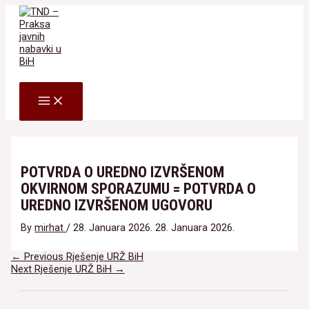
Skip
to
content
Search
MAIN
MENU
POTVRDA O UREDNO IZVRŠENOM
OKVIRNOM SPORAZUMU = POTVRDA O
UREDNO IZVRŠENOM UGOVORU
By
mirhat
/
28. Januara 2026.
28. Januara 2026.
Navigacija
←
Previous Rješenje URŽ BiH
članaka
Next Rješenje URŽ BiH
→